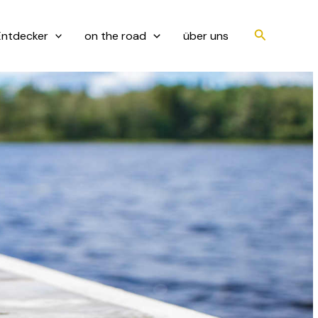
Suchen
ntdecker
on the road
über uns